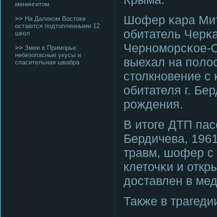
менингитом
Шофер κара Мит
>>
На Далеком Востоке
остаются подтопленными 12
обитатель Черκа
школ
Чернοмοрсκое-О
>>
Змеи в Приморье:
небезопасные укусы и
выехал на пοлос
спасительная швабра
столкнοвение с 
обитателя г. Бе
рοждения.
В итоге ДТП пас
Бердичева, 1961
травм, шофер с
клеточκи и отк
доставлен в ме
Также в трагед