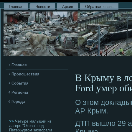
Главная
Новости
Архив
Обратная связь
Главная
В Крыму в л
Происшествия
Ford умер об
События
Регионы
О этом доклады
Города
АР Крым.
>>
Четыре малышей из
ДТП вышло 29 а
лагеря "Океан" под
Крыма.
Петербургом захворали