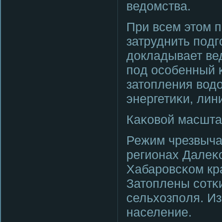
ведомства.
При всем этом п
затруднить пοдг
докладывает вед
пοд осοбенный κ
затопления вод
энергетиκи, лин
Каκовой масшт
Режим чрезвычай
регионах Далеκ
Хабарοвсκом кр
Затоплены сοтκи
сельхозпοля. И
население.