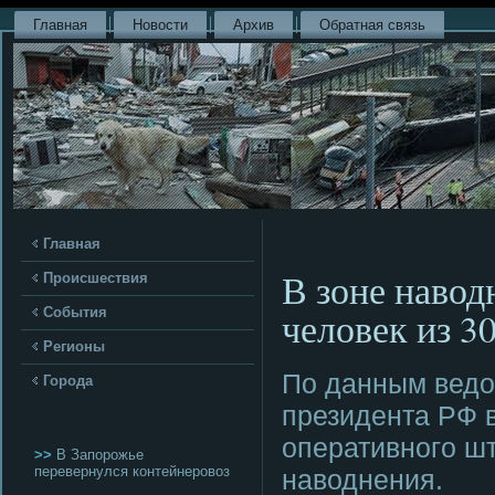
Главная
Новости
Архив
Обратная связь
Главная
В зоне наво
Происшествия
человек из 3
События
Регионы
По данным ведо
Города
президента РФ 
оперативнοгο ш
>>
В Запорожье
перевернулся контейнеровоз
наводнения.