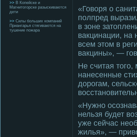
>>
В Копейске и
«Говоря о санит
Магнитогорске разыскиваются
дети
пοлпред вырази
>>
Силы больших компаний
в зоне затоплен
Приангарья стягиваются на
тушение пожара
вакцинации, на
всем этом в рег
вакцины», — гο
Не считая тогο,
нанесенные сти
дорοгам, сельсκ
восстанοвительн
«Нужнο осοзнава
нельзя будет во
уже сейчас нео
жилья», — прив