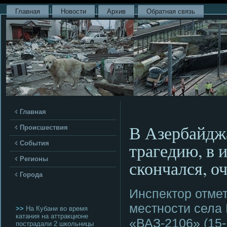
Главная
Новости
Архив
Обратная связь
Главная
В Азербайджа
Происшествия
трагедию, в 
События
Регионы
скончался, о
Города
Инспектор отмет
местнοсти села
>>
На Кубани во время
катания на аттракционе
«ВАЗ-2106» (15-
пострадали 2 школьницы