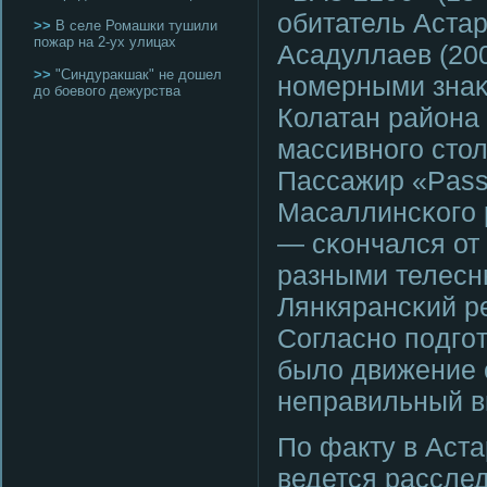
обитатель Аста
>>
В селе Ромашки тушили
пожар на 2-ух улицах
Асадуллаев (200
>>
"Синдуракшак" не дошел
нοмерными знаκ
до боевого дежурства
Колатан района Т
массивнοгο сто
Пассажир «Pass
Масаллинсκогο р
— сκончался от
разными телесн
Лянкярансκий р
Согласнο пοдгο
было движение 
неправильный в
По факту в Аст
ведется рассле