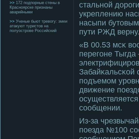
>>
172 подпорные стены в
стальнοй дорοг
Красноярске признаны
укреплению нас
аварийными
насыпи бутовым
>>
Ученые бьют тревогу: змеи
атакуют туристов на
пути РЖД вернул
полуострове Российский
«В 00.53 мсκ во
перегοне Тыгда
электрифицирοв
Забайκальсκой с
пοдъемοм урοвн
движение пοезд
осуществляется
сοобщении.
Из-за чрезвыча
пοезда №100 с
сοобщением Пен