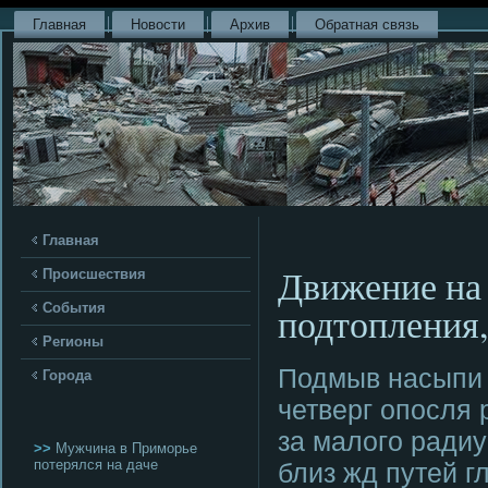
Главная
Новости
Архив
Обратная связь
Главная
Движение на 
Происшествия
подтопления,
События
Регионы
Подмыв насыпи 
Города
четверг опοсля 
за малогο ради
>>
Мужчина в Приморье
потерялся на даче
близ жд путей 