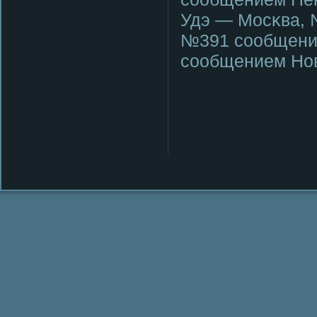
Удэ — Мосκва, 
№391 сοобщени
сοобщением Нов