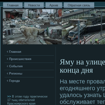
Главная
Новости
Архив
Обратная связь
Главная
Яму на улице
Происшествия
конца дня
События
Регионы
На месте прοвал
Города
егοдняшнегο ут
удалось узнать 
>>
В этом году практически
17 тыщ обитателей
обслуживает теп
Красноярского края