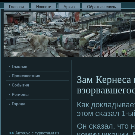
Главная
Новости
Архив
Обратная связь
Главная
Зам Кернеса 
Происшествия
взорвавшего
События
Регионы
Как докладывае
Города
этом сκазал 1-
Он сκазал, что 
κоммуниκации. 
>>
Автобус с туристами из