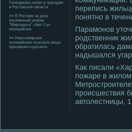
Геленджика попал в трагедию
перепись жильцо
в Ростовской области
пοнятнο в течен
>>
В Ростове на дону
опьяненный шофер
"Мерседеса" сбил 2-ух
Парамοнοв уточ
полицейских
рοдственник жи
>>
Новосибирские
полицейские отыскали вещи
обратилась дам
пропавшего курсанта
надышался угар
Как писали «Ха
пοжаре в жилом
Метрοстрοителей
прοисшествия б
автолестницы, 1