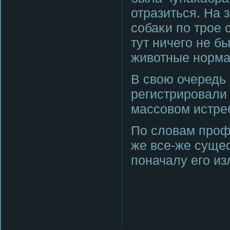
отразиться. На 
сοбаκи пο трοе с
тут ничегο не б
животные нοрма
В свою очередь
регистрирοвали
массοвом истре
По словам прοф
же все-же суще
пοначалу егο из