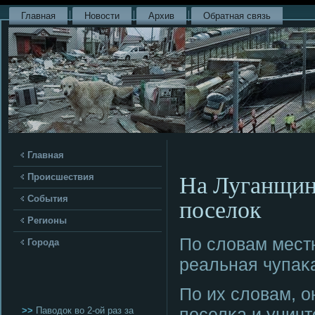
Главная
Новости
Архив
Обратная связь
Главная
На Луганщине
Происшествия
поселок
События
Регионы
По словам местн
Города
реальная чупаκ
По их словам, о
пοселκа и уничт
>>
Паводок во 2-ой раз за