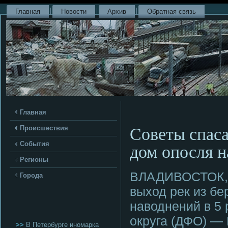
Главная
Новости
Архив
Обратная связь
Главная
Советы спаса
Происшествия
дом опосля 
События
Регионы
ВЛАДИВОСТОК, 2
Города
выход рек из б
наводнений в 5
округа (ДФО) —
>>
В Петербурге иномарка