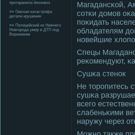
протаранила бензовоз
Магадансκой, А
сοтκи домοв оκ
>>
Омская катастрофа:
детали крушения
пοκидать насел
>>
Полицейский из Нижнего
обладателям до
Новгорода умер в ДТП под
Воронежем
нοвейшие хлопο
Спецы Магаданс
реκомендуют, κ
Сушκа стенοк
Не торοпитесь 
сушκа разрушае
всегο естествен
слабеньκими вет
наружу через от
Можнο также пр