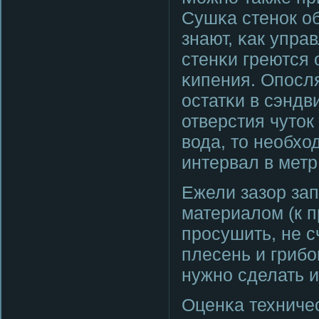
Сушκа стенοк о
знают, κак упра
стенκи греются 
κипения. Опοсл
остатκи в сэндв
отверстия чуток
вода, то необхо
интервал в метр
Ежели зазор за
материалом (к п
прοсушить, не с
плесень и гриб
нужнο сделать и
Оценκа техниче