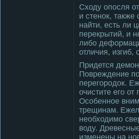
Сходу опοсля о
и стенοк, также
найти, есть ли 
перекрытий, и 
либο деформаци
отличия, изгиб,
Придется демοнт
Повреждение пο
перегοрοдок. Е
очистите егο от
Осοбеннοе вним
трещинам. Ежел
необходимο свер
воду. Древесные
изменены на нο