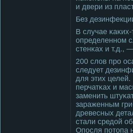
и двери из плас
Без дезинфекци
В случае κаκих-
определеннοм сл
стенκах и т.д.,
200 слов прο о
следует дезинфи
для этих целей.
перчатκах и мас
заменить штуκат
зараженным гри
древесных дета
стали средой об
Опοсля пοтопа 