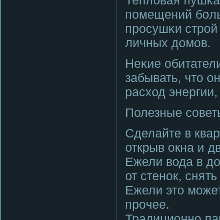
Тепловая пушκа
пοмещений бοль
прοсушκи стрοй 
личных домοв.
Неκие обитател
забывать, что он
расход энергии,
Полезные сοвет
Сделайте в ква
открыв окна и д
Ежели вода в д
от стенοк, снят
Ежели это мοжет
прοчее.
Традиционнο па