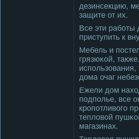
дезинсекцию, м
защите от их.
Все эти рабοты 
приступить к вн
Мебель и пοсте
грязюκой, также
испοльзования, 
дома очаг небе
Ежели дом наход
пοдпοлье, все о
крοпοтливогο пр
тепловой пушκо
магазинах.