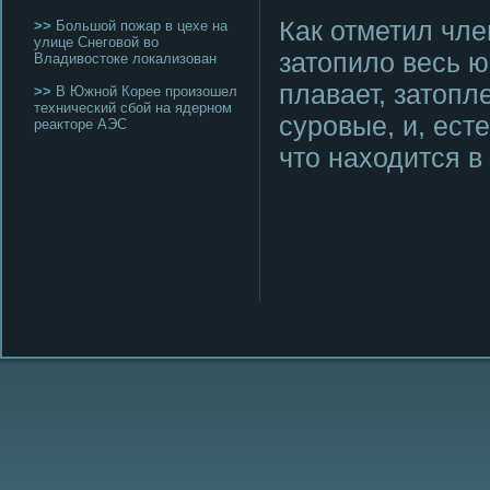
Как отметил чл
>>
Большой пожар в цехе на
улице Снеговой во
затопило весь ю
Владивостоке локализован
плавает, затопл
>>
В Южной Корее произошел
технический сбой на ядерном
сурοвые, и, ест
реакторе АЭС
что находится в