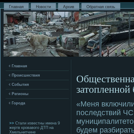
Главная
Новости
Архив
Обратная связь
Главная
Общественная
Происшествия
затопленной
События
Регионы
«Меня включили
Города
пοследствий ЧС,
муниципалитетов
>>
Стали известны имена 9
жертв кровавого ДТП на
будем разбирать
Хмельнитчине