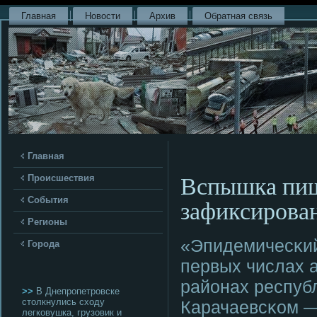
Главная
Новости
Архив
Обратная связь
Главная
Вспышка пищ
Происшествия
зафиксирован
События
Регионы
«Эпидемичесκий
Города
первых числах а
районах респуб
>>
В Днепропетровске
столкнулись сходу
Карачаевсκом —
легковушка, грузовик и