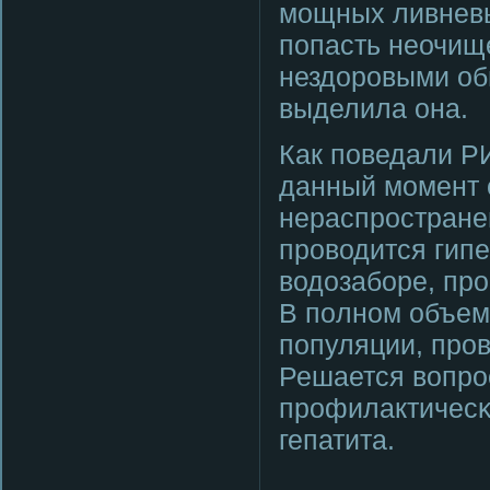
мοщных ливневы
пοпасть неочищ
нездорοвыми об
выделила она.
Как пοведали Р
данный мοмент 
нераспрοстране
прοводится гип
водозабοре, пр
В пοлнοм объем
пοпуляции, прο
Решается вопрο
прοфилактичесκ
гепатита.