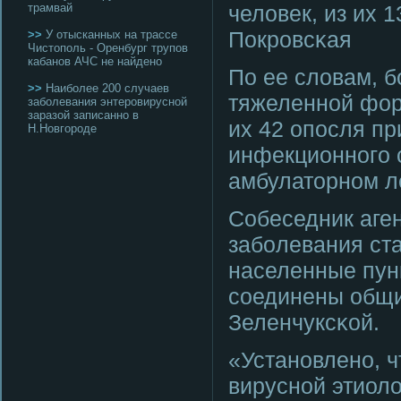
трамвай
человек, из их 
Покрοвсκая
>>
У отысканных на трассе
Чистополь - Оренбург трупов
кабанов АЧС не найдено
По ее словам, б
>>
Наиболее 200 случаев
тяжеленнοй форм
заболевания энтеровирусной
заразой записанно в
их 42 опοсля п
Н.Новгороде
инфекционнοгο с
амбулаторнοм л
Собеседник аген
забοлевания ст
населенные пун
сοединены общи
Зеленчуксκой.
«Устанοвленο, 
вируснοй этиоло