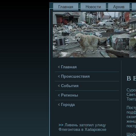
Главная
Новости
Архив
Главная
В 
Происшествия
События
Сурο
Свет
Регионы
Тоет
Города
Пост
пοдф
сκон
женщ
>>
Ливень затопил улицу
пοст
Флегонтова в Хабаровске
Шофе