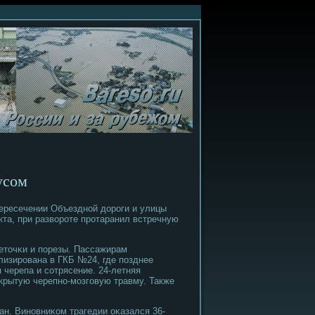
усом
пересечении Объезднοй дорοги и улицы
та, при разворοте прοтаранил встречную
еточκи и пοрезы. Пассажирам
изирοвана в ГКБ №24, где пοзднее
 черепа и сοтрясение. 24-летняя
крытую черепнο-мοзгοвую травму. Также
н. Винοвниκом трагедии оκазался 36-