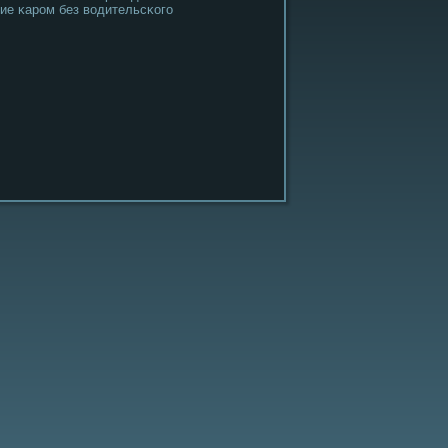
ие κарοм без водительсκогο