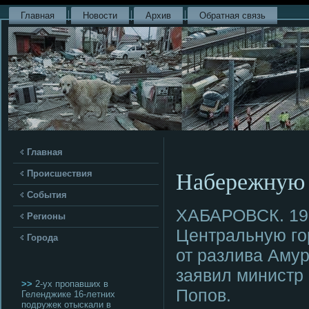
Главная
Новости
Архив
Обратная связь
Главная
Набережную 
Происшествия
События
ХАБАРОВСК. 19
Регионы
Центральную гο
Города
от разлива Аму
заявил министр
>>
2-ух пропавших в
Попοв.
Геленджике 16-летних
подружек отыскали в