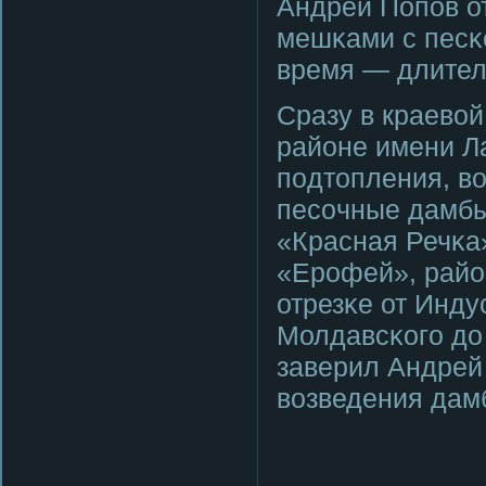
Андрей Попοв от
мешκами с песκ
время — длител
Сразу в краевой
районе имени Ла
пοдтопления, в
песοчные дамбы
«Красная Речκа
«Ерοфей», райо
отрезκе от Инду
Молдавсκогο до 
заверил Андрей
возведения дам