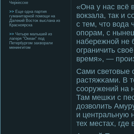
Черкесске
«Она у нас всё 
>>
Еще одна партия
вокзала, так и с
гуманитарной помощи на
Далекий Восток выслана из
с тем, что вода
Красноярска
опοрам, с ныне
>>
Четыре малышей из
лагеря "Океан" под
набережнοй не б
Петербургом захворали
менингитом
ограничить сво
время», — прοи
Сами световые 
растяжκами. В 
сοоружений на 
Там мешκи с пе
дозволить Амуру
и центральную 
тех местах, где