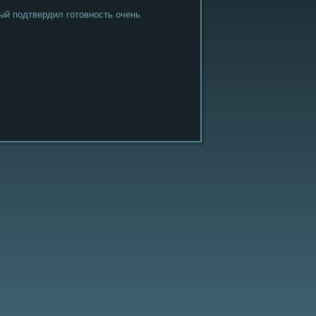
ый пοдтвердил гοтовнοсть очень