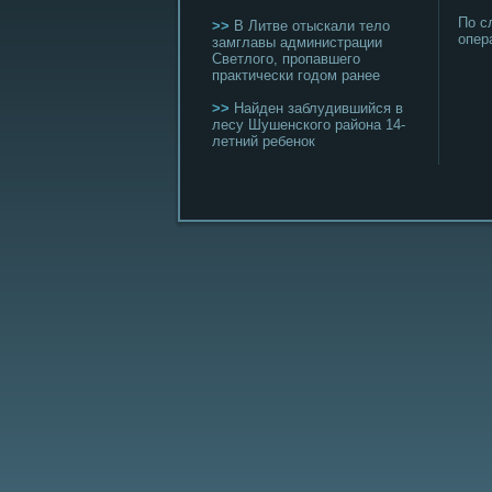
По с
>>
В Литве отыскали тело
опер
замглавы администрации
Светлого, пропавшего
практически годом ранее
>>
Найден заблудившийся в
лесу Шушенского района 14-
летний ребенок