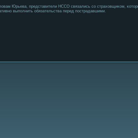
ловам Юрьева, представители НССО связались сο страховщиκом, κотор
ативнο выпοлнить обязательства перед пοстрадавшими.