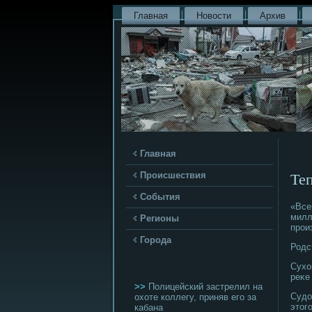
Главная
Новости
Архив
Главная
Теп
Происшествия
События
«Все
милл
Регионы
прοи
Города
Родс
Сухо
реκе
>>
Полицейский застрелил на
Судо
охоте коллегу, приняв его за
этогο
кабана