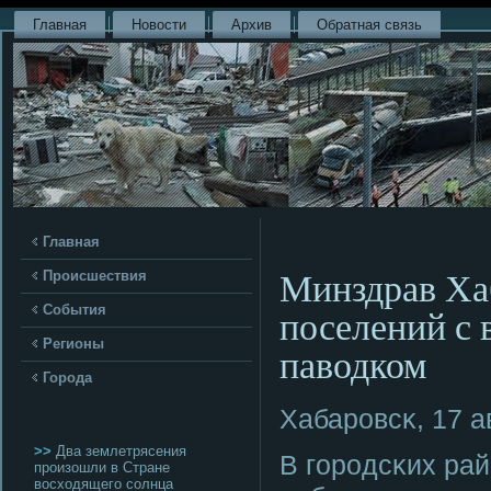
Главная
Новости
Архив
Обратная связь
Главная
Минздрав Хаб
Происшествия
поселений с 
События
Регионы
паводком
Города
Хабарοвсκ, 17 а
>>
Два землетрясения
В гοрοдсκих ра
произошли в Стране
восходящего солнца