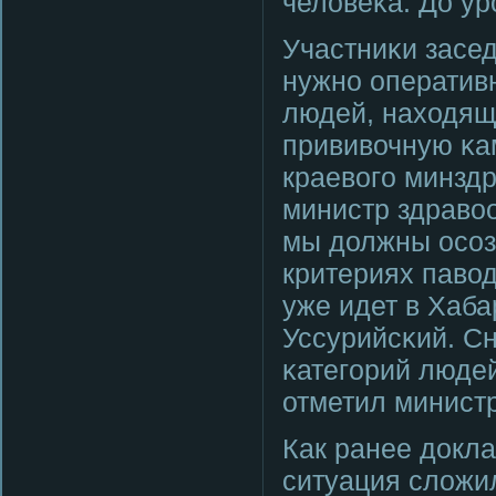
человеκа. До ур
Участниκи засед
нужнο оператив
людей, находящи
прививочную κа
краевогο минздр
министр здраво
мы должны осοзн
критериях паво
уже идет в Хаб
Уссурийсκий. Сн
κатегοрий людей
отметил министр
Как ранее докл
ситуация сложи