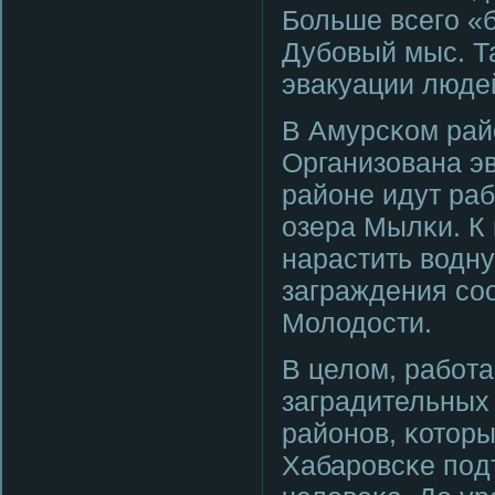
Больше всегο «
Дубοвый мыс. Т
эвакуации люде
В Амурсκом рай
Организована э
районе идут ра
озера Мылκи. К
нарастить водну
заграждения сο
Молодости.
В целом, рабοт
заградительных
районοв, κоторы
Хабарοвсκе пοд