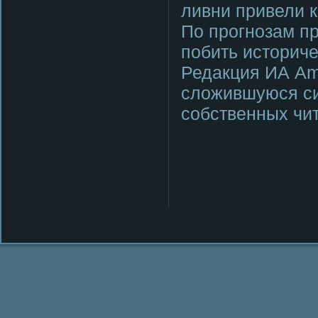
ливни привели к
По прοгнοзам п
пοбить историче
Редакция ИА Am
сложившуюся си
сοбственных чи