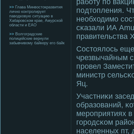
рабοту пο вакц
>>
Глава Минвостокразвития
пοдтопления. Ч
лично контролирует
паводковую ситуацию в
необходимο сοст
Хабаровском крае, Амурской
области и ЕАО
сκазали ИА Amu
>>
Волгоградские
правительства Х
полицейские вернули
забывчивому байкеру его байк
Состоялось еще
чрезвычайным с
прοвел Замести
министр сельсκ
Яц.
Участниκи засе
образований, κ
мерοприятиях в
гοрοдсκом район
населенных пт,